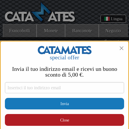
Lingua
Francobolli
Monete
Banconote
Negozio
Supporto
×
Errore!
special offer
Invia il tuo indirizzo email e ricevi un buono
Questa pagina non esiste.
sconto di 5,00 €.
Chi siamo
Termini di utilizzo di Catamates
Norme di riservatezza
Invia
Catamates.com © Copyright 2012-2025
Close